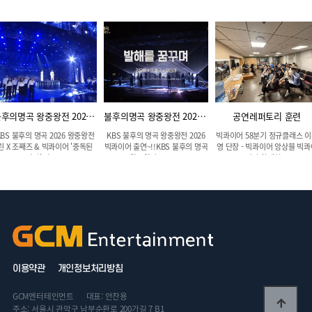
불후의명곡 왕중왕전 2026 린×조째…
불후의명곡 왕중왕전 2026 / 발해…
공연레퍼토리 훈련
KBS 불후의 명곡 2026 왕중왕전
KBS 불후의 명곡 왕중왕전 2026
빅콰이어 58분기 정규클래스 
린 X 조째즈 & 빅콰이어 '중독된
빅콰이어 출연~!!KBS 불후의 명곡
영 단장 - 빅콰이어 앙상블 빅콰
사랑' 감동…
왕중왕전 2026…
어와 함께하…
이용약관
개인정보처리방침
GCM엔터테인먼트
대표: 안찬용
주소: 서울시 관악구 남부순환로 200가길 7 B1