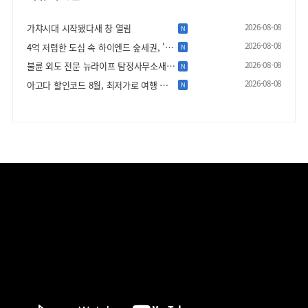
2026-08-08
가챠시대 시작됐다새 창 열림
N
2026-08-08
4억 저렴한 도심 속 하이엔드 숲세권, '더…
N
2026-08-08
불륜 외도 전문 뉴라이프 탐정사무소새 창 열…
N
2026-08-08
아고다 할인코드 8월, 최저가로 여행 떠나기…
N